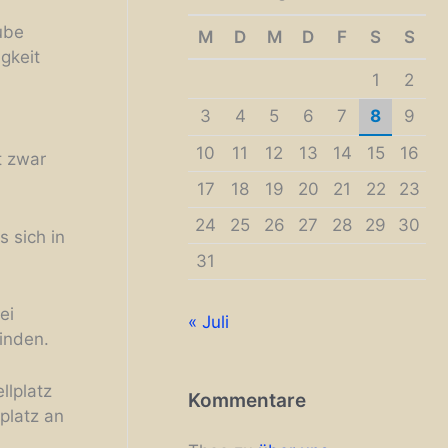
ube
M
D
M
D
F
S
S
gkeit
1
2
3
4
5
6
7
8
9
10
11
12
13
14
15
16
t zwar
17
18
19
20
21
22
23
24
25
26
27
28
29
30
s sich in
31
ei
« Juli
finden.
llplatz
Kommentare
platz an