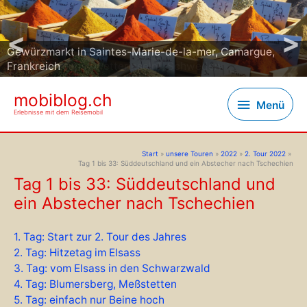
<
>
Gewürzmarkt in Saintes-Marie-de-la-mer, Camargue,
Insel Väderoana (Wetterinseln), Schweden
Frankreich
mobiblog.ch
Menü
Menü
Erlebnisse mit dem Reisemobil
Start
unsere Touren
2022
2. Tour 2022
Tag 1 bis 33: Süddeutschland und ein Abstecher nach Tschechien
Tag 1 bis 33: Süddeutschland und
ein Abstecher nach Tschechien
1. Tag: Start zur 2. Tour des Jahres
2. Tag: Hitzetag im Elsass
3. Tag: vom Elsass in den Schwarzwald
4. Tag: Blumersberg, Meßstetten
5. Tag: einfach nur Beine hoch