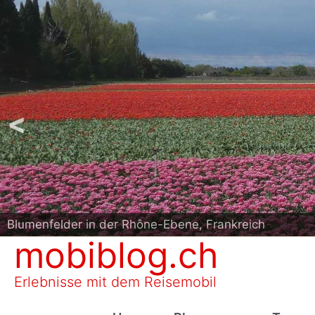
<
Blumenfelder in der Rhône-Ebene, Frankreich
Westküste Schweden
mobiblog.ch
Erlebnisse mit dem Reisemobil