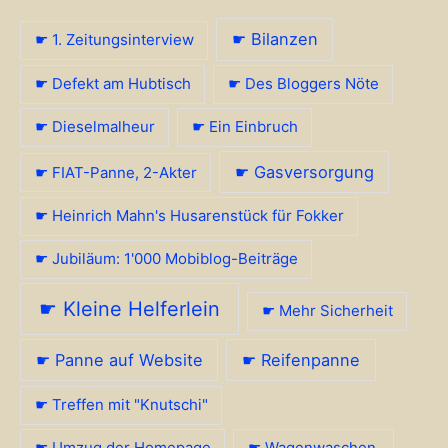
☛ Bilanzen
☛ 1. Zeitungsinterview
☛ Defekt am Hubtisch
☛ Des Bloggers Nöte
☛ Dieselmalheur
☛ Ein Einbruch
☛ Gasversorgung
☛ FIAT-Panne, 2-Akter
☛ Heinrich Mahn's Husarenstück für Fokker
☛ Jubiläum: 1'000 Mobiblog-Beiträge
☛ Kleine Helferlein
☛ Mehr Sicherheit
☛ Panne auf Website
☛ Reifenpanne
☛ Treffen mit "Knutschi"
☛ Umzug der Homepage
☛ Wagenwaschen,