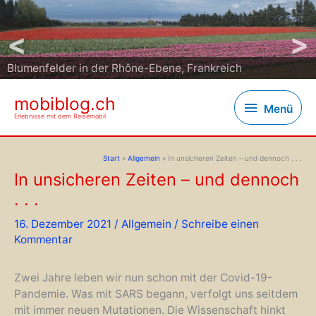
<
>
Naturhafen auf der Insel Väderoana (Wetterinseln),
Blumenfelder in der Rhône-Ebene, Frankreich
Schweden
mobiblog.ch
Menü
Menü
Erlebnisse mit dem Reisemobil
Start
Allgemein
In unsicheren Zeiten – und dennoch . . .
In unsicheren Zeiten – und dennoch
. . .
16. Dezember 2021
/
Allgemein
/
Schreibe einen
Kommentar
Zwei Jahre leben wir nun schon mit der Covid-19-
Pandemie. Was mit SARS begann, verfolgt uns seitdem
mit immer neuen Mutationen. Die Wissenschaft hinkt