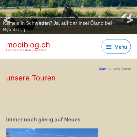
<
>
Kamele in Schweden? Ja, auf der Insel Öland bei
Byxelkrog
mobiblog.ch
Menü
Menü
Erlebnisse mit dem Reisemobil
Start
unsere Touren
unsere Touren
Immer noch gierig auf Neues