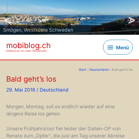
<
>
Insel Väderoana (Wetterinseln), Schweden
Smögen, Westküste Schweden
mobiblog.ch
Menü
Menü
Erlebnisse mit dem Reisemobil
Start
Deutschland
Bald geht’s los
Bald geht’s los
29. Mai 2016
/
Deutschland
Morgen, Montag, soll es endlich wieder auf eine
längere Reise los gehen.
Unsere Frühjahrstour fiel leider der Gallen-OP von
Renate zum „Opfer“, die just am Tag unserer Abreise