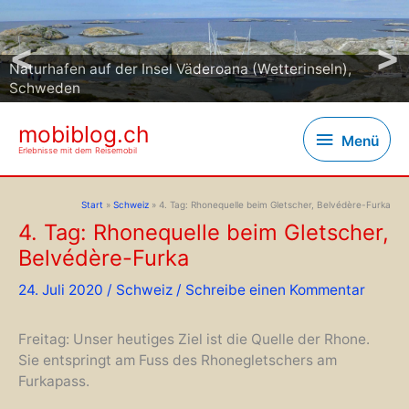
<
>
Naturhafen auf der Insel Väderoana (Wetterinseln),
Schweden
mobiblog.ch
Menü
Menü
Erlebnisse mit dem Reisemobil
Start
Schweiz
4. Tag: Rhonequelle beim Gletscher, Belvédère-Furka
4. Tag: Rhonequelle beim Gletscher,
Belvédère-Furka
24. Juli 2020
/
Schweiz
/
Schreibe einen Kommentar
Freitag: Unser heutiges Ziel ist die Quelle der Rhone.
Sie entspringt am Fuss des Rhonegletschers am
Furkapass.