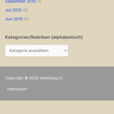
September 2015
(1)
Juli 2015
(2)
Juni 2015
(2)
Kategorien/Rubriken (alphabetisch)
K
a
t
e
Copyright © 2026
mobiblog.ch
g
o
Impressum
r
i
e