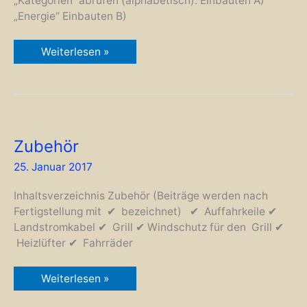
„Kategorien“ abrufen (alphabetisch). Einbauten A)
„Energie“ Einbauten B)
Es
Weiterlesen »
ist
vollbracht
.
.
.
Zubehör
25. Januar 2017
Inhaltsverzeichnis Zubehör (Beiträge werden nach
Fertigstellung mit ✔︎ bezeichnet) ✔︎ Auffahrkeile ✔︎
Landstromkabel ✔︎ Grill ✔︎ Windschutz für den Grill ✔︎
Heizlüfter ✔︎ Fahrräder
Zubehör
Weiterlesen »