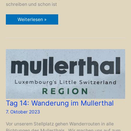
schreiben und schon ist
Tag
Weiterlesen »
15:
Echternach
Tag 14: Wanderung im Mullerthal
7. Oktober 2023
Vor unserem Stellplatz gehen Wanderrouten in alle
Richtungen des Mullerthals. Wir machen uns auf zum