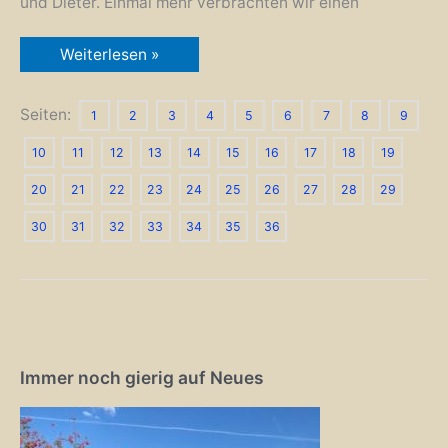
und Dieter. Einmal mehr verbrachten wir einen
Die
Weiterlesen »
erste
längere
Tour:
Frankreich
Seiten:
1
2
3
4
5
6
7
8
9
–
Luxemburg
10
11
12
13
14
15
16
17
18
19
–
Belgien
–
20
21
22
23
24
25
26
27
28
29
Niederlande
–
30
31
32
33
34
35
36
Deutschland
Immer noch gierig auf Neues