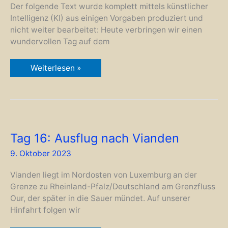
Der folgende Text wurde komplett mittels künstlicher
Intelligenz (KI) aus einigen Vorgaben produziert und
nicht weiter bearbeitet: Heute verbringen wir einen
wundervollen Tag auf dem
Tag
Weiterlesen »
17:
Ruhetag
mit
Einblicken
in
die
KI
Tag 16: Ausflug nach Vianden
9. Oktober 2023
Vianden liegt im Nordosten von Luxemburg an der
Grenze zu Rheinland-Pfalz/Deutschland am Grenzfluss
Our, der später in die Sauer mündet. Auf unserer
Hinfahrt folgen wir