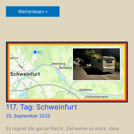
118.
Weiterlesen »
Tag:
Euerbach
zum
Zweiten
117. Tag: Schweinfurt
25. September 2025
Es regnet die ganze Nacht. Zeitweise so stark, dass