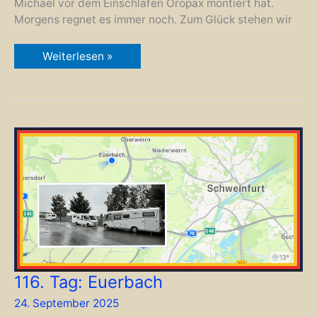
Michael vor dem Einschlafen Oropax montiert hat.
Morgens regnet es immer noch. Zum Glück stehen wir
117.
Weiterlesen »
Tag:
Schweinfurt
116. Tag: Euerbach
24. September 2025