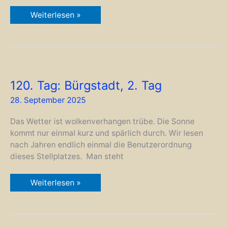
121.
Weiterlesen »
Tag:
Bürgstadt,
3.
Tag
120. Tag: Bürgstadt, 2. Tag
28. September 2025
Das Wetter ist wolkenverhangen trübe. Die Sonne
kommt nur einmal kurz und spärlich durch. Wir lesen
nach Jahren endlich einmal die Benutzerordnung
dieses Stellplatzes. Man steht
120.
Weiterlesen »
Tag:
Bürgstadt,
2.
Tag