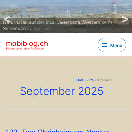
<
>
Naturhafen auf der Insel Väderoana (Wetterinseln),
Schweden
Westküste Schweden
mobiblog.ch
Menü
Menü
Erlebnisse mit dem Reisemobil
Start
2025
September
September 2025