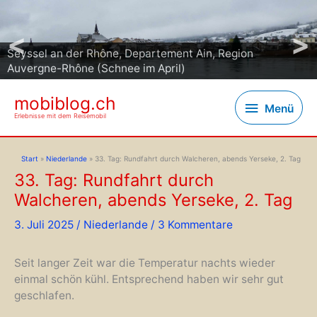
<
>
Seyssel an der Rhône, Departement Ain, Region
Auvergne-Rhône (Schnee im April)
mobiblog.ch
Menü
Menü
Erlebnisse mit dem Reisemobil
Start
Niederlande
33. Tag: Rundfahrt durch Walcheren, abends Yerseke, 2. Tag
33. Tag: Rundfahrt durch
Walcheren, abends Yerseke, 2. Tag
3. Juli 2025
/
Niederlande
/
3 Kommentare
Seit langer Zeit war die Temperatur nachts wieder
einmal schön kühl. Entsprechend haben wir sehr gut
geschlafen.