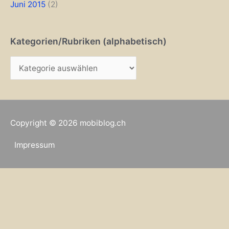
Juni 2015
(2)
Kategorien/Rubriken (alphabetisch)
K
a
t
e
Copyright © 2026
mobiblog.ch
g
o
Impressum
r
i
e
n
/