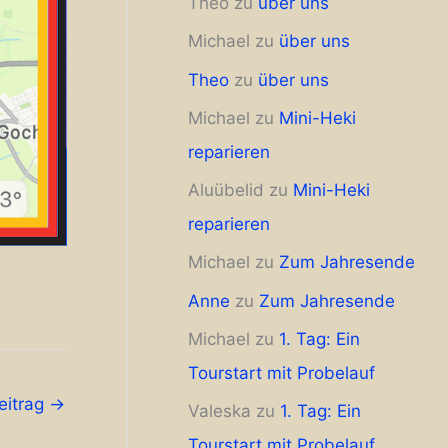
Theo
zu
über uns
Michael
zu
über uns
Theo
zu
über uns
Michael
zu
Mini-Heki
reparieren
Aluübelid
zu
Mini-Heki
reparieren
Michael
zu
Zum Jahresende
Anne
zu
Zum Jahresende
Michael
zu
1. Tag: Ein
Tourstart mit Probelauf
eitrag
→
Valeska
zu
1. Tag: Ein
Tourstart mit Probelauf