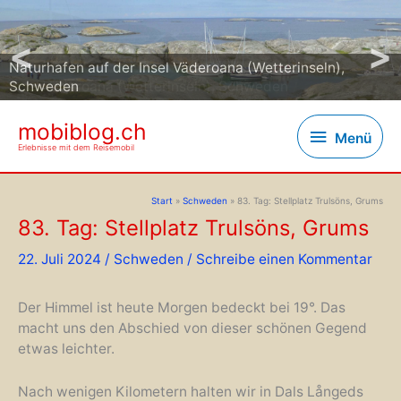
<
>
Naturhafen auf der Insel Väderoana (Wetterinseln),
Schweden
mobiblog.ch
Menü
Menü
Erlebnisse mit dem Reisemobil
Start
Schweden
83. Tag: Stellplatz Trulsöns, Grums
83. Tag: Stellplatz Trulsöns, Grums
22. Juli 2024
/
Schweden
/
Schreibe einen Kommentar
Der Himmel ist heute Morgen bedeckt bei 19°. Das
macht uns den Abschied von dieser schönen Gegend
etwas leichter.
Nach wenigen Kilometern halten wir in Dals Långeds