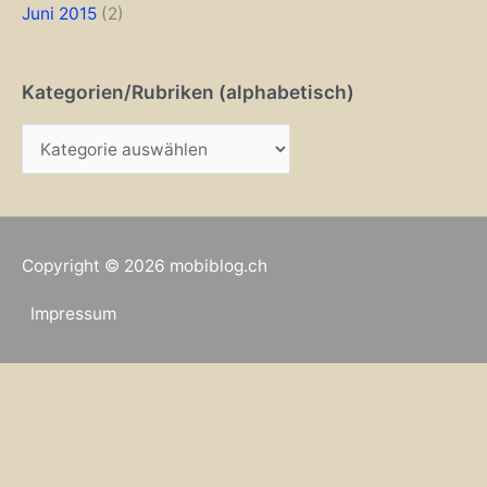
Juni 2015
(2)
Kategorien/Rubriken (alphabetisch)
K
a
t
e
Copyright © 2026
mobiblog.ch
g
o
Impressum
r
i
e
n
/