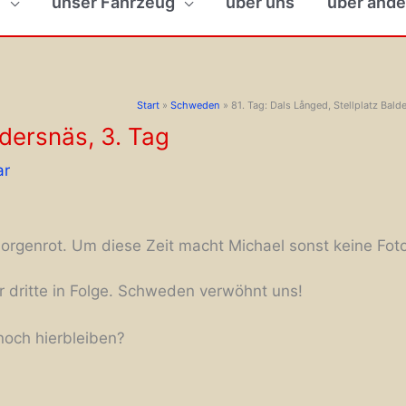
n
unser Fahrzeug
über uns
über ande
Start
Schweden
81. Tag: Dals Långed, Stellplatz Bald
ldersnäs, 3. Tag
ar
orgenrot. Um diese Zeit macht Michael sonst keine Fot
r dritte in Folge. Schweden verwöhnt uns!
 noch hierbleiben?