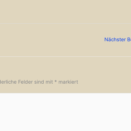
Nächster B
derliche Felder sind mit
*
markiert