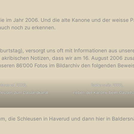
wie im Jahr 2006. Und die alte Kanone und der weisse Pa
auch noch zu erkennen.
burtstag), versorgt uns oft mit Informationen aus unser
 akribischen Notizen, dass wir am 16. August 2006 z
unseren 86’000 Fotos im Bildarchiv den folgenden Bewei
Haverud 2006,
Baldersnäs 2006,
hleusen zum Dalslandkanal
neben der Kanone beim Gästeh
um, die Schleusen in Haverud und dann hier in Balders