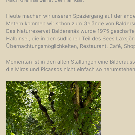
Nach dreimal
Ja
ist der Fall klar.
Heute machen wir unseren Spaziergang auf der ande
Metern kommen wir schon zum Gelände von Baldersnäs.
Das Naturreservat Baldersnäs wurde 1975 geschaffen 
Halbinsel, die in den südlichen Teil des Sees Laxsjön 
Übernachtungsmöglichkeiten, Restaurant, Café, Sh
Momentan ist in den alten Stallungen eine Bilderauss
die Miros und Picassos nicht einfach so herumstehen