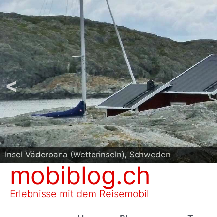
<
Reisemobil-Stellplatz in Karlskoga am See Möckeln, 
mobiblog.ch
Erlebnisse mit dem Reisemobil