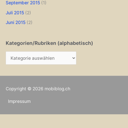
September 2015
(1)
Juli 2015
(2)
Juni 2015
(2)
Kategorien/Rubriken (alphabetisch)
K
a
t
e
Copyright © 2026
mobiblog.ch
g
o
Impressum
r
i
e